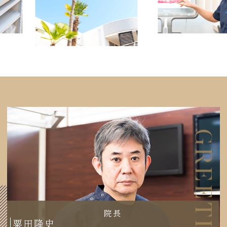
院長
粟田隆史