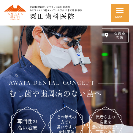
淡路市
志筑
AWATA DENTAL CONCEPT
地域の皆さまに
むし歯や歯周病のない島へ
幅広い治療をご提供できる
歯科医院を目指して
どの年代の
患者さまの
専門性の
方でも
負担を
むし歯
矯正
インプラント
通いやすい
最小限に抑えた
高い治療
歯科医院
丁寧な治療