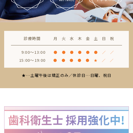
治療
治療
治療
など
診療時間
月
火
水
木
金
土
日
祝
9:00～13:00
●
●
●
●
●
●
／
／
15:00～19:00
●
●
●
●
●
★
／
／
★…土曜午後は矯正のみ／休診日…
日曜、祝日