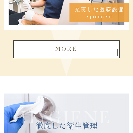
充実した医療設備
equipment
MORE
HYGIENE
徹底した衛生管理