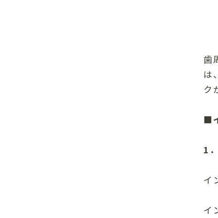
歯
は
ク
■
1
イ
イ