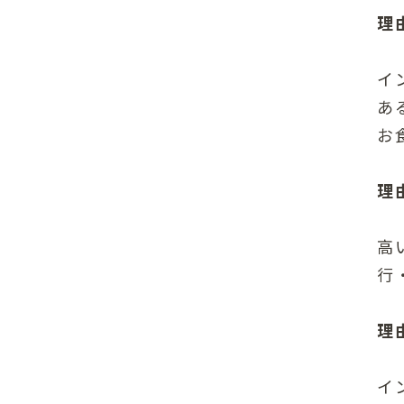
理
イ
あ
お
理
高
行
理
イ