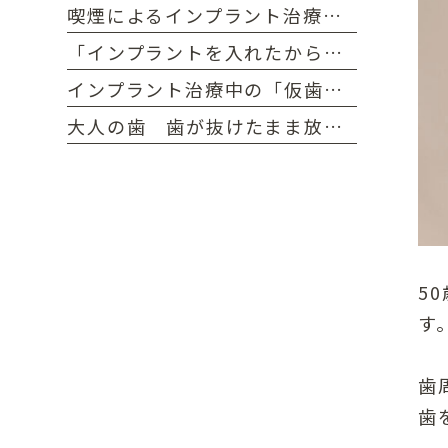
喫煙によるインプラント治療への悪影響 電子タバコ・加熱式タバコなら、大丈夫？ インプラント手術前・手術後の禁煙について
「インプラントを入れたから、むし歯にならない」って、本当？ 人工歯でもケアが必要な理由
インプラント治療中の「仮歯」とは？ 仮歯の見た目 仮歯の期間 食事における仮歯の注意点
大人の歯 歯が抜けたまま放置すると、どうなる？ 前歯・奥歯、歯が抜けたまま放置すると良くないのはどっち？
5
す
歯
歯