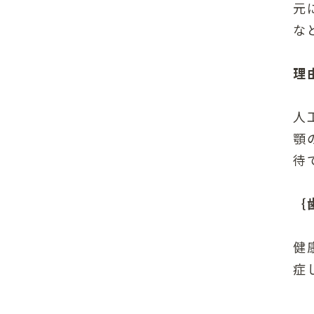
元
な
理
人
顎
待
｛
健
症