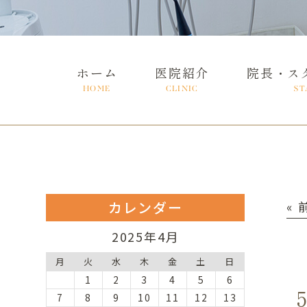
ホーム
医院紹介
院長・ス
HOME
CLINIC
ST
カレンダー
«
2025年4月
月
火
水
木
金
土
日
1
2
3
4
5
6
7
8
9
10
11
12
13