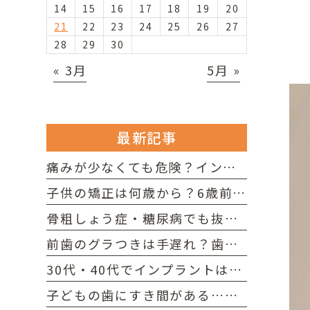
14
15
16
17
18
19
20
21
22
23
24
25
26
27
28
29
30
« 3月
5月 »
最新記事
痛みが少なくても危険？インプラント周囲炎の初期症状と放置リスク
子供の矯正は何歳から？6歳前後の歯並びの乱れと受診の目安を解説
骨粗しょう症・糖尿病でも抜歯可能？淡路島で持病に配慮した歯科治療
前歯のグラつきは手遅れ？歯周病で歯槽骨が溶け歯が抜けるメカニズム
30代・40代でインプラントは早すぎる？ 若い世代でインプラントを選ぶメリット
子どもの歯にすき間がある…すきっ歯でも問題ない？ 歯並びと発育空隙の考え方